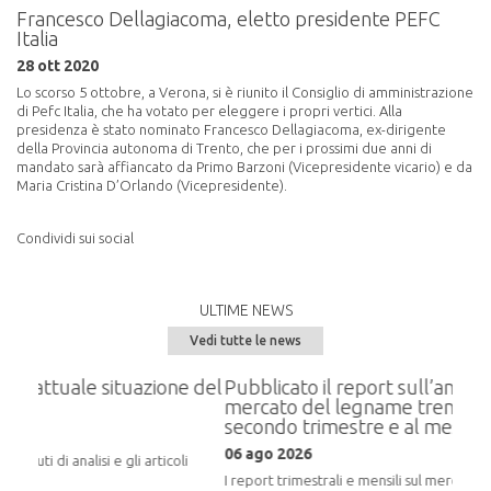
Francesco Dellagiacoma, eletto presidente PEFC
Italia
28 ott 2020
Lo scorso 5 ottobre, a Verona, si è riunito il Consiglio di amministrazione
di Pefc Italia, che ha votato per eleggere i propri vertici. Alla
presidenza è stato nominato Francesco Dellagiacoma, ex-dirigente
della Provincia autonoma di Trento, che per i prossimi due anni di
mandato sarà affiancato da Primo Barzoni (Vicepresidente vicario) e da
Maria Cristina D’Orlando (Vicepresidente).
Condividi sui social
ULTIME NEWS
Vedi tutte le news
situazione del
Pubblicato il report sull’andamento del
mercato del legname trentino relativo al
secondo trimestre e al mese di luglio 2026
06 ago 2026
 gli articoli
I report trimestrali e mensili sul mercato del legno in Trent