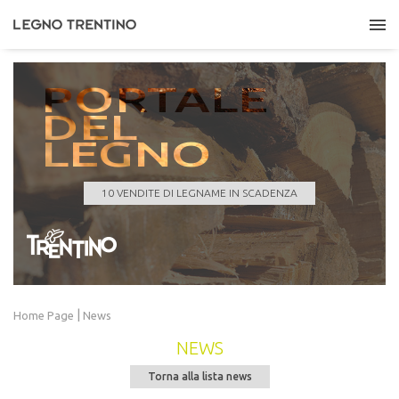
PORTALE
DEL
LEGNO
ASUC DI LONA
Quantità
121,000 m³
Data scadenza
24/08/2026 11:00:00
10 VENDITE DI LEGNAME IN SCADENZA
LEGGI TUTTO
|
Home Page
News
NEWS
Torna alla lista news