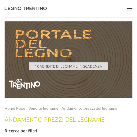
PORTALE
DEL
LEGNO
ASUC DI LONA
Quantità
121,000 m³
Data scadenza
24/08/2026 11:00:00
10 VENDITE DI LEGNAME IN SCADENZA
LEGGI TUTTO
|
|
Home Page
Vendite
legname
Andamento prezzi del legname
ANDAMENTO PREZZI DEL LEGNAME
Ricerca per filtri