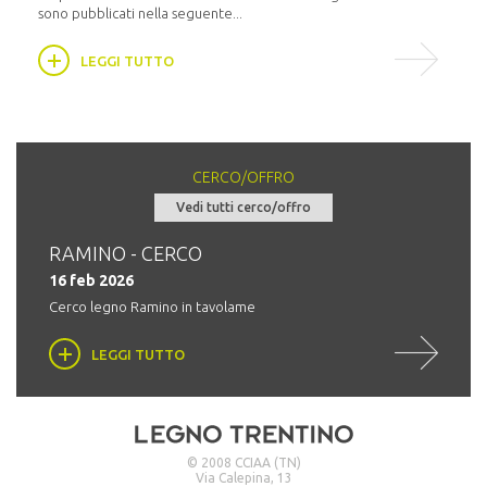
sono pubblicati nella seguente...
LEGGI TUTTO
CERCO/OFFRO
Vedi tutti cerco/offro
RAMINO - CERCO
Tro
16 feb 2026
03 
Cerco legno Ramino in tavolame
LEGGI TUTTO
© 2008 CCIAA (TN)
Via Calepina, 13