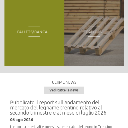
"
PALLETS/BANCALI
PALLETS
ULTIME NEWS
Vedi tutte le news
e del
Pubblicato il report sull’andamento del
Semi
mercato del legname trentino relativo al
alla
secondo trimestre e al mese di luglio 2026
20 m
06 ago 2026
i
In pr
16:30,
I report trimestrali e mensili sul mercato del legno in Trentino