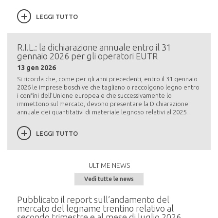
LEGGI TUTTO
R.I.L.: la dichiarazione annuale entro il 31
gennaio 2026 per gli operatori EUTR
13 gen 2026
Si ricorda che, come per gli anni precedenti, entro il 31 gennaio
2026 le imprese boschive che tagliano o raccolgono legno entro
i confini dell’Unione europea e che successivamente lo
immettono sul mercato, devono presentare la Dichiarazione
annuale dei quantitativi di materiale legnoso relativi al 2025.
LEGGI TUTTO
ULTIME NEWS
Vedi tutte le news
e del
Pubblicato il report sull’andamento del
Semi
mercato del legname trentino relativo al
alla
secondo trimestre e al mese di luglio 2026