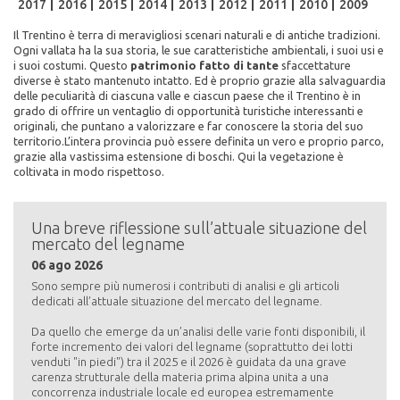
2017
2016
2015
2014
2013
2012
2011
2010
2009
Il Trentino è terra di meravigliosi scenari naturali e di antiche tradizioni.
Ogni vallata ha la sua storia, le sue caratteristiche ambientali, i suoi usi e
i suoi costumi. Questo
patrimonio fatto di tante
sfaccettature
diverse è stato mantenuto intatto. Ed è proprio grazie alla salvaguardia
delle peculiarità di ciascuna valle e ciascun paese che il Trentino è in
grado di offrire un ventaglio di opportunità turistiche interessanti e
originali, che puntano a valorizzare e far conoscere la storia del suo
territorio.L’intera provincia può essere definita un vero e proprio parco,
grazie alla vastissima estensione di boschi. Qui la vegetazione è
coltivata in modo rispettoso.
Una breve riflessione sull’attuale situazione del
mercato del legname
06 ago 2026
Sono sempre più numerosi i contributi di analisi e gli articoli
dedicati all’attuale situazione del mercato del legname.
Da quello che emerge da un’analisi delle varie fonti disponibili, il
forte incremento dei valori del legname (soprattutto dei lotti
venduti "in piedi") tra il 2025 e il 2026 è guidata da una grave
carenza strutturale della materia prima alpina unita a una
concorrenza industriale locale ed europea estremamente