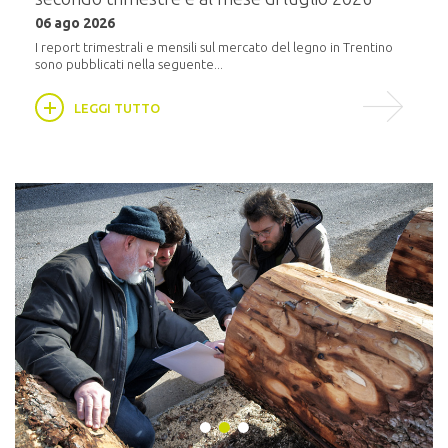
20 m
06 ago 2026
i
In pr
16:30,
I report trimestrali e mensili sul mercato del legno in Trentino
sono pubblicati nella seguente...
LEGGI TUTTO