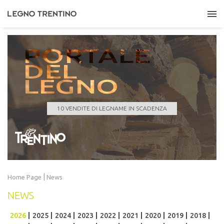
PORTALE
DEL
LEGNO
COMUNE DI GIUSTINO
Quantità
647,000 m³
Data scadenza
10/08/2026 11:00:00
10 VENDITE DI LEGNAME IN SCADENZA
LEGGI TUTTO
|
Home Page
News
NEWS
2026
2025
2024
2023
2022
2021
2020
2019
2018