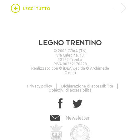
LEGGI TUTTO
© 2008 CCIAA (TN)
Via Calepina, 13
38122 Trento
P.IVA 00262170228
Realizzato con ©
iDEA.web
da ©
Archimede
Crediti
Privacy policy
Dichiarazione di accessibilità
Obiettivi di accessibilità
Newsletter