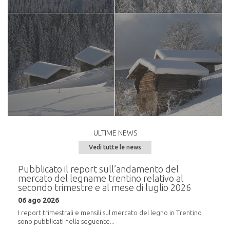
ULTIME NEWS
Vedi tutte le news
e del
Pubblicato il report sull’andamento del
Semi
mercato del legname trentino relativo al
alla
secondo trimestre e al mese di luglio 2026
20 m
06 ago 2026
i
In pr
16:30,
I report trimestrali e mensili sul mercato del legno in Trentino
sono pubblicati nella seguente...