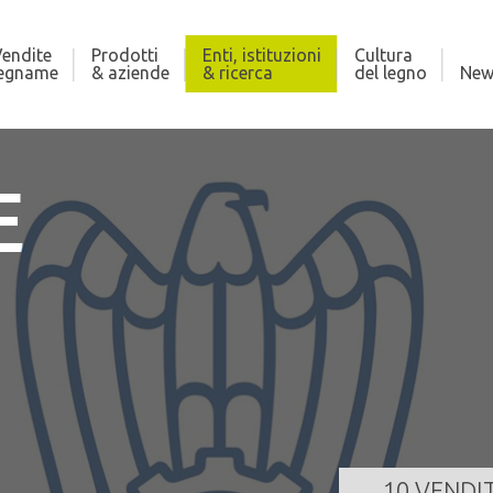
endite
Prodotti
Enti, istituzioni
Cultura
legname
& aziende
& ricerca
del legno
New
E
LONA
CO
121,000 m³
Qua
za
24/08/2026 11:00:00
Dat
GI TUTTO
10 VENDI