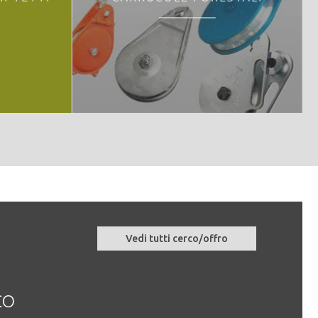
Vedi tutti cerco/offro
di boschi – dalla
CO
UN NUOVO
Tronch