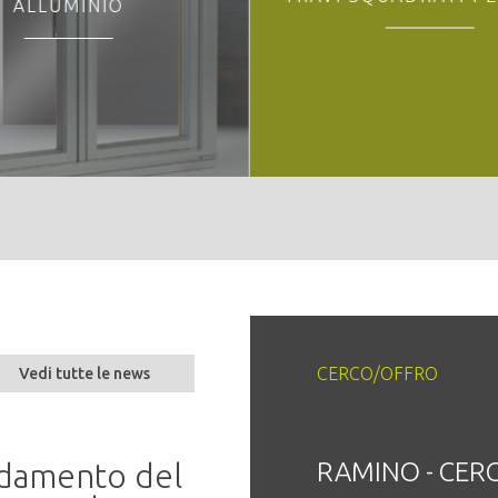
ALLUMINIO
CERCO/OFFRO
Vedi tutte le news
andamento del
o - CERCO
Seminario “Parlare 
RAMINO - CER