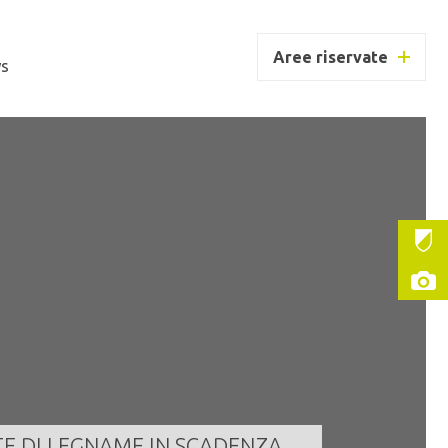
Aree riservate
s
MUNE DI GIUSTINO
ntità
647,000 m³
a scadenza
10/08/2026 11:00:00
LEGGI TUTTO
TE DI LEGNAME IN SCADENZA