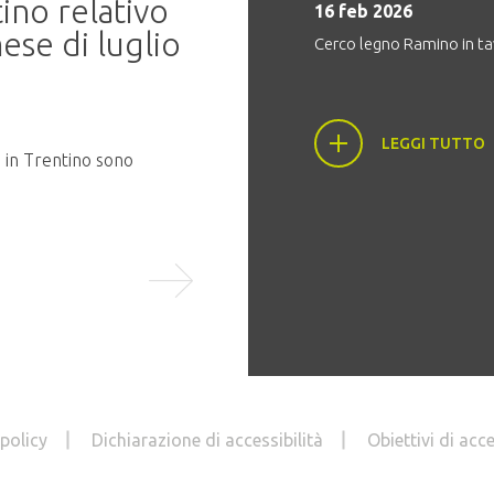
ino relativo
naturalità alla resil
16 feb 2026
ese di luglio
Cerco legno Ramino in t
20 mag 2026
In programma martedì 9 giugno 2026
presso la Sala Conferenze del...
LEGGI TUTTO
o in Trentino sono
LEGGI TUTTO
 policy
Dichiarazione di accessibilità
Obiettivi di acce