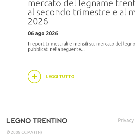
me
mercato del legname trent
03 giu 2026
al secondo trimestre e al m
2026
ati
06 ago 2026
LEGGI TUTTO
I report trimestrali e mensili sul mercato del legn
pubblicati nella seguente...
LEGGI TUTTO
Privacy
© 2008 CCIAA (TN)