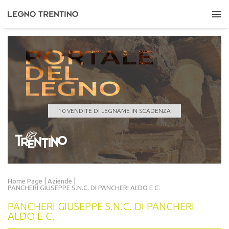
PORTALE
DEL
LEGNO
ASUC DI LONA
Quantità
121,000 m³
Data scadenza
24/08/2026 11:00:00
10 VENDITE DI LEGNAME IN SCADENZA
LEGGI TUTTO
|
|
Home Page
Aziende
PANCHERI GIUSEPPE S.N.C. DI PANCHERI ALDO E C.
PANCHERI GIUSEPPE S.N.C. DI PANCHERI
ALDO E C.