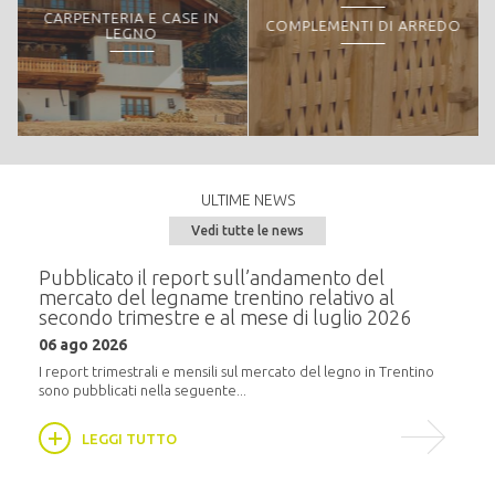
CARPENTERIA E CASE IN
COMPLEMENTI DI ARREDO
LEGNO
ULTIME NEWS
Vedi tutte le news
e del
Pubblicato il report sull’andamento del
Semi
mercato del legname trentino relativo al
alla
secondo trimestre e al mese di luglio 2026
20 m
06 ago 2026
i
In pr
16:30,
I report trimestrali e mensili sul mercato del legno in Trentino
sono pubblicati nella seguente...
LEGGI TUTTO