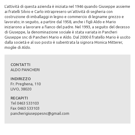
RICHIEDI PREVENTIVO
L'attività di questa azienda è iniziata nel 1946 quando Giuseppe assieme
ai fratelli Silvio e Carlo intrapresero un'attività di segheria con
costruzione di imballaggi in legno e commercio di legname grezzo e
lavorato; in seguito, a partire dal 1958, anche i figli Aldo e Mario
iniziarono a lavorare a fianco del padre. Nel 1993, a seguito del decesso
di Giuseppe, la denominazione sociale è stata variata in Pancheri
Giuseppe snc di Pancheri Mario e Aldo. Dal 2000 il fratello Mario è uscito
dalla società e al suo posto è subentrata la signora Monica Mitterer,
moglie di Aldo.
CONTATTI
Casse per frutta - Imballaggi industriali e ortofrutticoli
ALDO PANCHERI
Confezionamento in legno grezzo vergine e graffe
INDIRIZZO
Fr. Preghena, 110
LIVO, 38020
RICHIEDI PREVENTIVO
RECAPITI
Tel 0463 533103
Fax 0463 533103
pancherigiuseppesnc@gmail.com