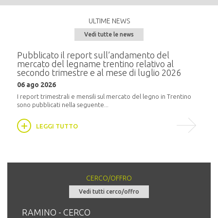
ULTIME NEWS
Vedi tutte le news
e del
Pubblicato il report sull’andamento del
Semi
mercato del legname trentino relativo al
alla
secondo trimestre e al mese di luglio 2026
20 m
06 ago 2026
i
In pr
16:30,
I report trimestrali e mensili sul mercato del legno in Trentino
sono pubblicati nella seguente...
LEGGI TUTTO
CERCO/OFFRO
Vedi tutti cerco/offro
RAMINO - CERCO
Tro