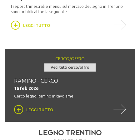
i
In pr
16:30,
I report trimestrali e mensili sul mercato del legno in Trentino
sono pubblicati nella seguente...
LEGGI TUTTO
CERCO/OFFRO
Vedi tutti cerco/offro
RAMINO - CERCO
Tro
16 feb 2026
03 
Cerco legno Ramino in tavolame
LEGGI TUTTO