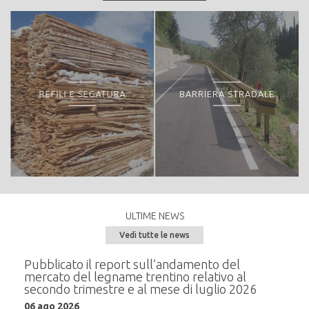
REFILI E SEGATURA
BARRIERA STRADALE
ULTIME NEWS
Vedi tutte le news
e del
Pubblicato il report sull’andamento del
Semi
mercato del legname trentino relativo al
alla
secondo trimestre e al mese di luglio 2026
20 m
06 ago 2026