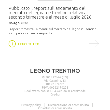
e del
Pubblicato il report sull’andamento del
Semi
mercato del legname trentino relativo al
alla
secondo trimestre e al mese di luglio 2026
20 m
06 ago 2026
i
In pr
16:30,
I report trimestrali e mensili sul mercato del legno in Trentino
sono pubblicati nella seguente...
LEGGI TUTTO
© 2008 CCIAA (TN)
Via Calepina, 13
38122 Trento
P.IVA 00262170228
Realizzato con ©
iDEA.web
da ©
Archimede
Crediti
Privacy policy
Dichiarazione di accessibilità
Obiettivi di accessibilità