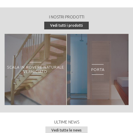
annuale in mc/anno):
130
I NOSTRI PRODOTTI
Tipologia di vendita:
Vedi tutti i prodotti
Peculiarità o particolarità della proprietà forestale:
- ZPS, Riserva naturale provinciale TAIO IT3120082
SCALA IN ROVERE NATURALE
PORTA
VERNICIATO
ULTIME NEWS
Vedi tutte le news