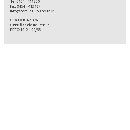
Tel 0464 - 411250
Fax 0464 - 413427
Tipo di bosco:
info@comune.volano.tn.it
37% fustaia, 63% ceduo
Accrescimenti e utilizzazioni:
CERTIFICAZIONI
Massa legnosa complessiva dell'area produttiva (provvigione
Certificazione PEFC:
totale in mc):
PEFC/18-21-02/93
17692
Massa legnosa per ettaro dell'area produttiva (provvigione in
mc/ha):
115
Tasso di crescita annuale del bosco, di tutta la superficie
produttiva (incremento corrente totale in mc):
345
Tasso di crescita annuale del bosco, per ettaro (incremento
corrente in mc/ha):
2,25
Massa legnosa destinata alle utilizzazioni nel decennio (ripresa
decennale in mc):
Specie Legnose:
1300
Massa legnosa annuale destinata alle utilizzazioni (ripresa