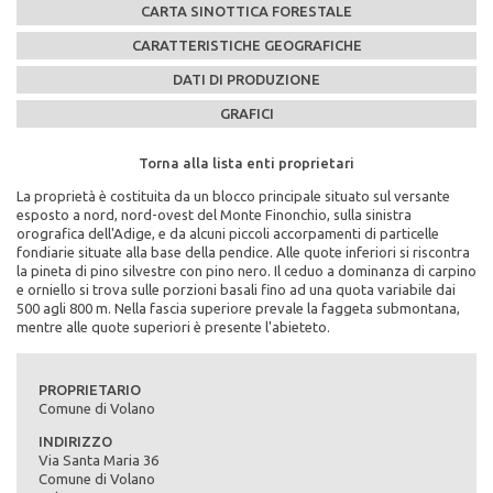
CARTA SINOTTICA FORESTALE
CARATTERISTICHE GEOGRAFICHE
DATI DI PRODUZIONE
GRAFICI
Torna alla lista enti proprietari
Torna alla lista enti proprietari
Torna alla lista enti proprietari
Torna alla lista enti proprietari
Torna alla lista enti proprietari
La proprietà è costituita da un blocco principale situato sul versante
Caratteristiche Stazionali:
PEFC n°:
Massa legnosa ad ettaro:
esposto a nord, nord-ovest del Monte Finonchio, sulla sinistra
Altitudine Minima: 195
PEFC/18-21-02/93
orografica dell'Adige, e da alcuni piccoli accorpamenti di particelle
Altitudine Massima: 1540
fondiarie situate alla base della pendice. Alle quote inferiori si riscontra
Altitudine Prevalente: 978
Scadenza del piano di assestamento:
la pineta di pino silvestre con pino nero. Il ceduo a dominanza di carpino
Scarica la mappa sinottica forestale del comune di
Esposizione: ovest, nord/ovest
1997-2006
e orniello si trova sulle porzioni basali fino ad una quota variabile dai
Comune di Volano
500 agli 800 m. Nella fascia superiore prevale la faggeta submontana,
Caratteristiche Geologiche:
Superficie di proprietà totale (in ettari):
mentre alle quote superiori è presente l'abieteto.
Substrato Geologico: dolomie, calcari
506
cliccando qui
Superficie della fustaia di produzione (in ettari):
PROPRIETARIO
157
Comune di Volano
Composizione specie principali (in %):
INDIRIZZO
abete rosso 6% abete bianco 38% larice 40% pino silvestre 4% pino
Via Santa Maria 36
nero 7% faggio 7% altre latifoglie 1%
Comune di Volano