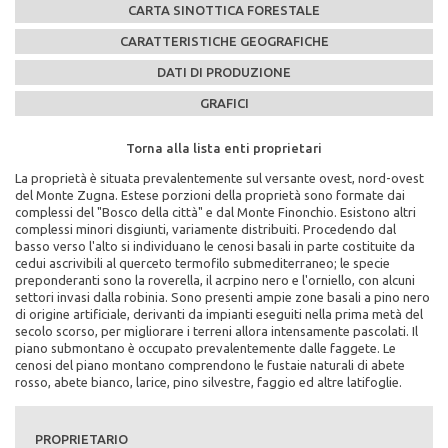
CARTA SINOTTICA FORESTALE
CARATTERISTICHE GEOGRAFICHE
DATI DI PRODUZIONE
GRAFICI
Torna alla lista enti proprietari
Torna alla lista enti proprietari
Torna alla lista enti proprietari
Torna alla lista enti proprietari
Torna alla lista enti proprietari
La proprietà è situata prevalentemente sul versante ovest, nord-ovest
Caratteristiche Stazionali:
PEFC n°:
Massa legnosa ad ettaro:
del Monte Zugna. Estese porzioni della proprietà sono formate dai
Altitudine Minima: 160
PEFC/18-21-02/290
complessi del "Bosco della città" e dal Monte Finonchio. Esistono altri
Altitudine Massima: 1760
complessi minori disgiunti, variamente distribuiti. Procedendo dal
Altitudine Prevalente: 738
Scadenza del piano di assestamento:
basso verso l'alto si individuano le cenosi basali in parte costituite da
Scarica la mappa sinottica forestale del comune di
Esposizione: ovest, nord/ovest
1998-2007
cedui ascrivibili al querceto termofilo submediterraneo; le specie
Comune di Rovereto
preponderanti sono la roverella, il acrpino nero e l'orniello, con alcuni
Caratteristiche Geologiche:
Superficie di proprietà totale (in ettari):
settori invasi dalla robinia. Sono presenti ampie zone basali a pino nero
Substrato Geologico: calcari
2006
di origine artificiale, derivanti da impianti eseguiti nella prima metà del
cliccando qui
secolo scorso, per migliorare i terreni allora intensamente pascolati. Il
Superficie della fustaia di produzione (in ettari):
piano submontano è occupato prevalentemente dalle faggete. Le
631
cenosi del piano montano comprendono le fustaie naturali di abete
rosso, abete bianco, larice, pino silvestre, faggio ed altre latifoglie.
Composizione specie principali (in %):
abete rosso 21% abete bianco 11% larice 11% pino silvestre 8% pino
nero 43% faggio 5% altre latifoglie 1%
PROPRIETARIO