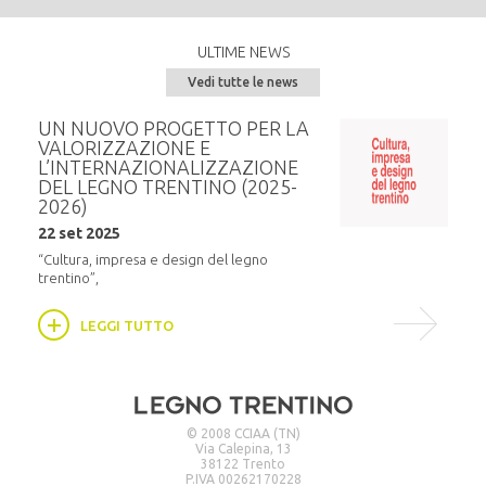
ULTIME NEWS
Vedi tutte le news
tà
UN NUOVO PROGETTO PER LA
Asta
VALORIZZAZIONE E
fore
L’INTERNAZIONALIZZAZIONE
Pan
DEL LEGNO TRENTINO (2025-
20 g
ore
2026)
Vener
22 set 2025
luoghi
trova l
“Cultura, impresa e design del legno
trentino”,
LEGGI TUTTO
© 2008 CCIAA (TN)
Via Calepina, 13
38122 Trento
P.IVA 00262170228