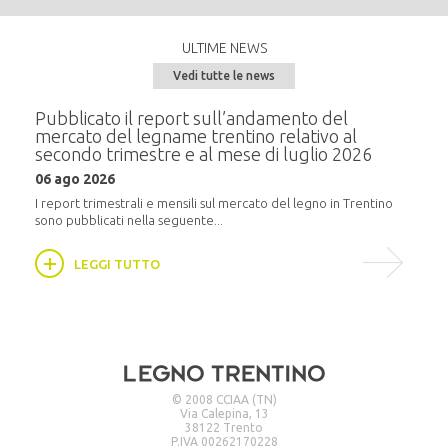
ULTIME NEWS
Vedi tutte le news
e del
Pubblicato il report sull’andamento del
Semi
mercato del legname trentino relativo al
alla
secondo trimestre e al mese di luglio 2026
20 m
06 ago 2026
i
In pr
16:30,
I report trimestrali e mensili sul mercato del legno in Trentino
sono pubblicati nella seguente...
LEGGI TUTTO
© 2008 CCIAA (TN)
Via Calepina, 13
38122 Trento
P.IVA 00262170228