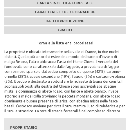
CARTA SINOTTICA FORESTALE
CARATTERISTICHE GEOGRAFICHE
DATI DI PRODUZIONE
GRAFICI
Torna alla lista enti proprietari
Torna alla lista enti proprietari
Torna alla lista enti proprietari
Torna alla lista enti proprietari
Torna alla lista enti proprietari
La proprietà è ubicata interamente nella valle di Daone, in due nuclei
Caratteristiche Stazionali:
PEFC n°:
Massa legnosa ad ettaro:
distinti. Quello più a nord si estende a monte del bacino d'invaso di
Altitudine Minima: 700
PEFC/18-21-02/134
malga Bissina, l'altro abbraccia l'asta del fiume Chiese. I versanti del
Altitudine Massima: 1900
fondovalle sono caratterizzati dalle faggete, a prevalenza di faggio
Altitudine Prevalente: 1263
Scadenza del piano di assestamento:
con resinose sparse e dal ceduo composto da querce (42%), carpino-
Scarica la mappa sinottica forestale del comune di
Esposizione: nord/est, sud/ovest
2001-2010
orniello (29%), specie secondarie (19%), faggio (5%) e castagno-robinia
Comune di Daone
(5%). Il ceduo è destinato a soddisfare le richieste di legna dei censiti. I
Caratteristiche Geologiche:
Superficie di proprietà totale (in ettari):
soprassuoli posti alla destra del Chiese sono ascrivibili alle abetine
Substrato Geologico: calcari, arenarie
4227
miste, a dominanza di abete rosso, con larice e abete bianco. Invece
cliccando qui
attorno a malga Rolla troviamo la pecceta montana, con abete rosso
Superficie della fustaia di produzione (in ettari):
dominante e buona presenza di larice, con abetina mista nelle fasce
1058
basali. L'esbosco avviene per circa il 90% tramite l'uso di teleferica e per
il 10% a strascico. La rete di strade forestali è nel complesso discreta.
Composizione specie principali (in %):
abete rosso 61% abete bianco 6% larice 12% faggio 13% altre
latifoglie 8%
PROPRIETARIO